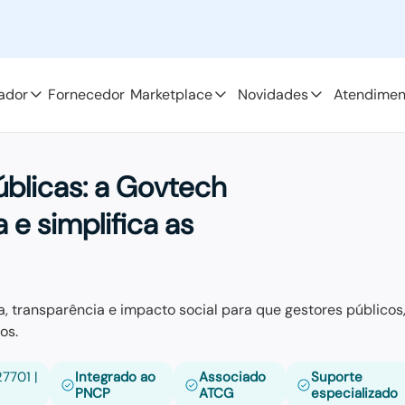
ador
Fornecedor
Marketplace
Novidades
Atendimen
úblicas:
a Govtech
 e simplifica as
, transparência e impacto social para que gestores públicos
os.
7701 |
Integrado ao
Associado
Suporte
PNCP
ATCG
especializado