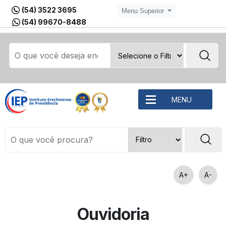
(54) 3522 3695
Menu Superior
(54) 99670-8488
MENU
A+
A-
Ouvidoria